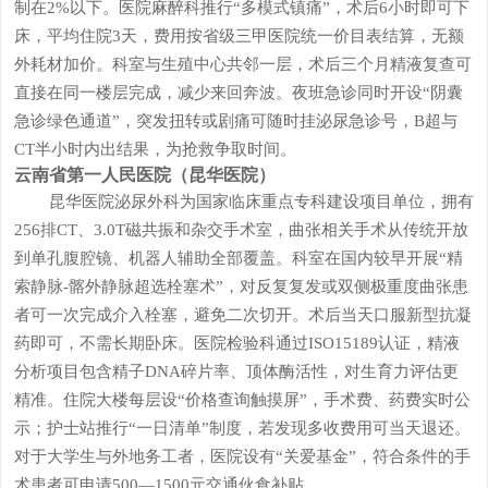
制在2%以下。医院麻醉科推行“多模式镇痛”，术后6小时即可下
床，平均住院3天，费用按省级三甲医院统一价目表结算，无额
外耗材加价。科室与生殖中心共邻一层，术后三个月精液复查可
直接在同一楼层完成，减少来回奔波。夜班急诊同时开设“阴囊
急诊绿色通道”，突发扭转或剧痛可随时挂泌尿急诊号，B超与
CT半小时内出结果，为抢救争取时间。
云南省第一人民医院（昆华医院）
昆华医院泌尿外科为国家临床重点专科建设项目单位，拥有
256排CT、3.0T磁共振和杂交手术室，曲张相关手术从传统开放
到单孔腹腔镜、机器人辅助全部覆盖。科室在国内较早开展“精
索静脉-髂外静脉超选栓塞术”，对反复复发或双侧极重度曲张患
者可一次完成介入栓塞，避免二次切开。术后当天口服新型抗凝
药即可，不需长期卧床。医院检验科通过ISO15189认证，精液
分析项目包含精子DNA碎片率、顶体酶活性，对生育力评估更
精准。住院大楼每层设“价格查询触摸屏”，手术费、药费实时公
示；护士站推行“一日清单”制度，若发现多收费用可当天退还。
对于大学生与外地务工者，医院设有“关爱基金”，符合条件的手
术患者可申请500—1500元交通伙食补贴。