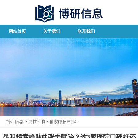
网站首页
关于我们
联系我们
博研信息
>
男性不育
>
精索静脉曲张
>
昆明精索静脉曲张去哪治？这3家医院口碑好还