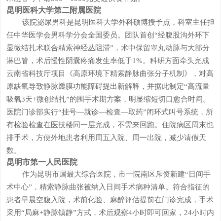
昆明医科大学第二附属医院
该院泌尿男科是昆明医科大学外科硕博授予点，科室主任担
任中华医学会男科学分会全国委员。团队首创“经腹股沟外环下
显微结扎术联合精索神经丛阻滞”，术中保留睾丸动脉与大部分
淋巴管，术后慢性阴囊疼痛发生率低于1%。科研方面牵头完成
云南省科技厅项目《高原环境下精索静脉曲张分子机制》，对高
原缺氧导致静脉瓣膜功能障碍提出新解释，并据此制定“高流量
吸氧3天+微创结扎”的围手术期方案，明显缩短切口愈合时间。
医院门诊部实行“挂号—就诊—检查—取药”闭环式叫号系统，所
有检验检查在医技楼同一层完成，不需来回跑。住院病区周末也
排手术，方便外地患者利用周五入院、周一出院，减少请假天
数。
昆明市第一人民医院
作为昆明市属最大综合医院，市一院南区斥资新建“日间手
术中心”，精索静脉曲张被纳入日间手术病种清单。符合指征的
患者早晨空腹入院，术前化验、麻醉评估提前在门诊完成，手术
采用“局麻+静脉镇静”方式，术后观察4小时即可回家，24小时内