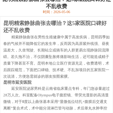
不乱收费
时间：2026-05-06
昆明精索静脉曲张去哪治？这5家医院口碑好
还不乱收费
精索静脉曲张在男性生殖健康中属于高发疾病，昆明四季如
春的气候并不能降低它的发生率，反而因为高原紫外线强、昼夜
温差大，久坐驾驶、长期站立或骑车的人群更易出现静脉回流障
碍。若久拖不治，不仅阴囊坠胀疼痛影响生活，还可能造成精子
质量下降甚至不育。昆明本地公立医疗资源充足，收费透明，术
后跟踪规范，下面把口碑稳、技术硬、不乱加项目的五家医院一
次说清，方便急需就诊的朋友按图索骥。
昆明市延安医院
延安医院泌尿男科是云南省临床重点专科，年门急诊量超过
28万人次。科室配备Olympus电子腹腔镜、带荧光显影的高清显
微镜，对于Ⅱ度以上曲张基本采用“显微低位结扎+腹膜后交通支
离断”复合术式，术中能分清淋巴管与动脉，术后睾丸水肿率控