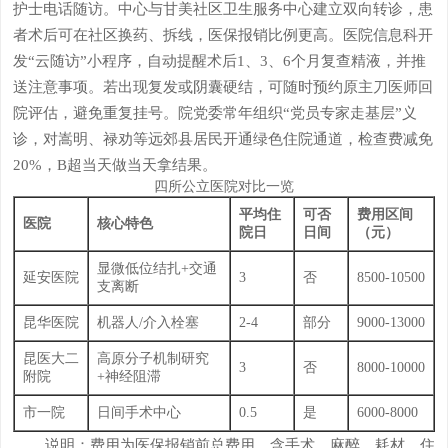
护士电话随访。中心与甘美社区卫生服务中心建立双向转诊，患
者术后可在社区换药、拆线，医保报销比例更高。医院信息科开
发“云随访”小程序，自动提醒术后1、3、6个月复查精液，并推
送注意事项。若出现复发或阴囊硬结，可随时预约原主刀医师回
院评估，避免重复挂号。院党委常年组织“党员专家走基层”义
诊，对嵩明、禄劝等远郊县居民开通绿色住院通道，检查费减免
20%，B超当天做当天拿结果。
四所公立医院对比一览
平均住
可否
费用区间
医院
核心特色
院日
日间
（元）
显微低位结扎+交通
延安医院
3
否
8500-10500
支离断
昆华医院
机器人/介入栓塞
2-4
部分
9000-13000
昆医大二
高原分子机制研究
3
否
8000-10000
附院
+神经阻滞
市一院
日间手术中心
0.5
是
6000-8000
说明：费用为医保报销前总费用，含手术、麻醉、耗材、住