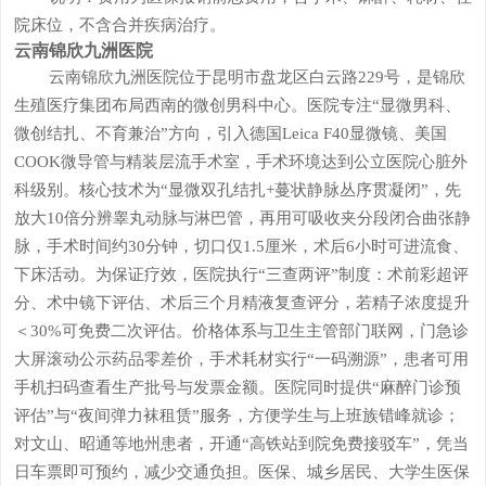
院床位，不含合并疾病治疗。
云南锦欣九洲医院
云南锦欣九洲医院位于昆明市盘龙区白云路229号，是锦欣
生殖医疗集团布局西南的微创男科中心。医院专注“显微男科、
微创结扎、不育兼治”方向，引入德国Leica F40显微镜、美国
COOK微导管与精装层流手术室，手术环境达到公立医院心脏外
科级别。核心技术为“显微双孔结扎+蔓状静脉丛序贯凝闭”，先
放大10倍分辨睾丸动脉与淋巴管，再用可吸收夹分段闭合曲张静
脉，手术时间约30分钟，切口仅1.5厘米，术后6小时可进流食、
下床活动。为保证疗效，医院执行“三查两评”制度：术前彩超评
分、术中镜下评估、术后三个月精液复查评分，若精子浓度提升
＜30%可免费二次评估。价格体系与卫生主管部门联网，门急诊
大屏滚动公示药品零差价，手术耗材实行“一码溯源”，患者可用
手机扫码查看生产批号与发票金额。医院同时提供“麻醉门诊预
评估”与“夜间弹力袜租赁”服务，方便学生与上班族错峰就诊；
对文山、昭通等地州患者，开通“高铁站到院免费接驳车”，凭当
日车票即可预约，减少交通负担。医保、城乡居民、大学生医保