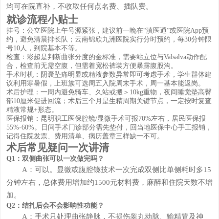
均可在院直补，不收取任何点名费、插队费。
就诊流程小贴士
挂号：公立医院上午号源紧张，建议前一晚在“滇医通”或医院App预
约，避免清晨排长队；云南锦欣九洲医院实行分时预约，每30分钟限
号10人，到院基本不等。
检查：彩超是判断曲张分度的金标准，需要站立位与Valsalva动作配
合，检查前无需空腹，但需着宽松裤装方便暴露腹股沟。
手术时机：阴囊坠痛明显或精液参数异常即可考虑手术，学生群体建
议利用寒暑假，上班族可选周五入院周末手术，周一基本能返岗。
术后护理：一周内避免骑车、久站或搬＞10kg重物，夜间睡觉垫高臀
部10厘米促进回流；术后三个月是生精周期关键节点，一定按时复查
精液常规+形态。
医保报销：昆明职工医保腔镜/显微手术可报70%左右，居民医保报
55%-60%。日间手术门诊部分需先垫付，回当地医保中心手工报销，
记得住院发票、费用清单、病历盖章三样缺一不可。
术后常见疑问一次讲清
Q1：双侧曲张可以一次做完吗？
A：可以。显微或腹腔镜技术一次完成双侧比单侧耗时多15
分钟左右，总体费用增加约1500元材料费，麻醉和住院天数不增
加。
Q2：结扎后会不会影响性功能？
A：手术只处理曲张静脉，不损伤睾丸动脉、输精管及神