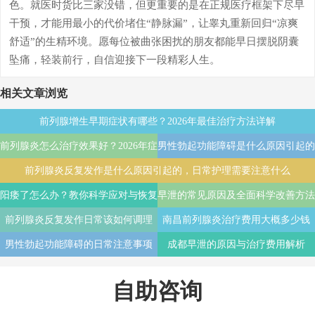
色。就医时货比三家没错，但更重要的是在正规医疗框架下尽早
干预，才能用最小的代价堵住“静脉漏”，让睾丸重新回归“凉爽
舒适”的生精环境。愿每位被曲张困扰的朋友都能早日摆脱阴囊
坠痛，轻装前行，自信迎接下一段精彩人生。
相关文章浏览
前列腺增生早期症状有哪些？2026年最佳治疗方法详解
前列腺炎怎么治疗效果好？2026年症
男性勃起功能障碍是什么原因引起的
前列腺炎反复发作是什么原因引起的，日常护理需要注意什么
状识别与日常护理指南
能自愈吗
阳痿了怎么办？教你科学应对与恢复
早泄的常见原因及全面科学改善方法
前列腺炎反复发作日常该如何调理
南昌前列腺炎治疗费用大概多少钱
男性勃起功能障碍的日常注意事项
成都早泄的原因与治疗费用解析
自助咨询