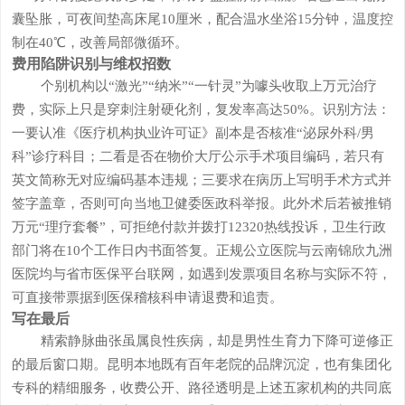
囊坠胀，可夜间垫高床尾10厘米，配合温水坐浴15分钟，温度控
制在40℃，改善局部微循环。
费用陷阱识别与维权招数
个别机构以“激光”“纳米”“一针灵”为噱头收取上万元治疗
费，实际上只是穿刺注射硬化剂，复发率高达50%。识别方法：
一要认准《医疗机构执业许可证》副本是否核准“泌尿外科/男
科”诊疗科目；二看是否在物价大厅公示手术项目编码，若只有
英文简称无对应编码基本违规；三要求在病历上写明手术方式并
签字盖章，否则可向当地卫健委医政科举报。此外术后若被推销
万元“理疗套餐”，可拒绝付款并拨打12320热线投诉，卫生行政
部门将在10个工作日内书面答复。正规公立医院与云南锦欣九洲
医院均与省市医保平台联网，如遇到发票项目名称与实际不符，
可直接带票据到医保稽核科申请退费和追责。
写在最后
精索静脉曲张虽属良性疾病，却是男性生育力下降可逆修正
的最后窗口期。昆明本地既有百年老院的品牌沉淀，也有集团化
专科的精细服务，收费公开、路径透明是上述五家机构的共同底