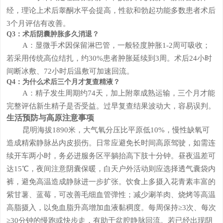
经，理论上术后睾酮水平会提高，性欲和勃起功能多数患者术后
3个月评估有改善。
Q3：术后阴囊肿胀多久消退？
A：显微手术因保留淋巴管，一般轻度肿胀1-2周可吸收；
若采用传统高位结扎，约30%患者肿胀延续到3周。术后24小时
间断冰敷、72小时后温敷可加速回流。
Q4：为什么术后三个月才复查精液？
A：精子发生周期约74天，加上附睾成熟运输，三个月才能
完整评估新生精子是否受益。过早复查结果波动大，容易误判。
生活预防与高原注意事项
昆明海拔1890米，大气氧分压比平原低10%，慢性缺氧可
造成精索静脉丛内皮损伤。日常应避免长时间高原驾驶，如需连
续开车两小时，务必进服务区平躺抬高下肢十分钟。昼夜温差可
达15℃，夜间注意阴囊保暖，白天户外活动则应选择透气囊袋内
裤，避免高温造成静脉进一步扩张。饮食上多摄入花青素丰富的
紫甘薯、蓝莓，可改善毛细血管弹性；减少涮羊肉、烧烤等高温
高脂摄入，以免血脂升高增加血液黏稠度。每周保持≥3次、每次
≥30分钟的慢跑或快步走，有助于盆腔静脉回流。若已经出现阴