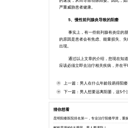
的速度，从而导致动脉阳萎。因此，如
严重威胁患者健康。
5、慢性前列腺炎导致的阳痿
事实上，有一些前列腺有炎症的
的原因是患者会有焦虑、能量损失、失
出现。
通过以上文章的介绍，您现在知
应该必须立即去治疗相关疾病，并在平
上一篇：
男人在什么年龄段易得阳痿
下一篇：
男人想要远离阳萎，这5个
猜你想看
昆明阳痿医院排名第一，专业治疗阳痿早泄，重
解析早泄的6大诱因，男人要谨防！