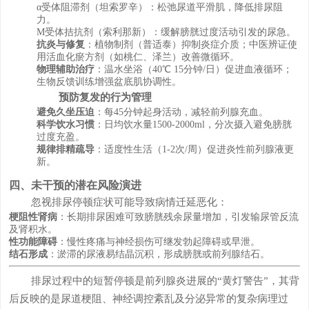
α受体阻滞剂（坦索罗辛）：松弛尿道平滑肌，降低排尿阻
力。
M受体拮抗剂（索利那新）：缓解膀胱过度活动引发的尿急。
抗炎与修复
：植物制剂（普适泰）抑制炎症介质；中医辨证使
用活血化瘀方剂（如桃仁、泽兰）改善微循环。
物理辅助治疗
：温水坐浴（40℃ 15分钟/日）促进血液循环；
生物反馈训练增强盆底肌协调性。
预防复发的行为管理
避免久坐压迫
：每45分钟起身活动，减轻前列腺充血。
科学饮水习惯
：日均饮水量1500-2000ml，分次摄入避免膀胱
过度充盈。
规律排精疏导
：适度性生活（1-2次/周）促进炎性前列腺液更
新。
四、未干预的潜在风险演进
忽视排尿停顿症状可能导致病情迁延恶化：
梗阻性肾病
：长期排尿困难可致膀胱残余尿量增加，引发输尿管反流
及肾积水。
性功能障碍
：慢性疼痛与神经损伤可继发勃起障碍或早泄。
结石形成
：淤滞的尿液易结晶沉积，形成膀胱或前列腺结石。
排尿过程中的短暂停顿是前列腺炎进展的“黄灯警告”，其背
后反映的是尿道梗阻、神经调控紊乱及分泌异常的复杂病理过