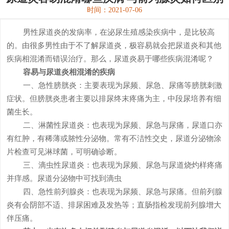
时间：2021-07-06
男性尿道炎的发病率，在泌尿生殖感染疾病中，是比较高
的。由很多男性由于不了解尿道炎，极容易就会把尿道炎和其他
疾病相混淆而错误治疗。那么，尿道炎易于哪些疾病混淆呢？
容易与尿道炎相混淆的疾病
一、急性膀胱炎：主要表现为尿频、尿急、尿痛等膀胱刺激
症状。但膀胱炎患者主要以排尿终末疼痛为主，中段尿培养有细
菌生长。
二、淋菌性尿道炎：也表现为尿频、尿急与尿痛，尿道口亦
有红肿，有稀薄或脓性分泌物。常有不洁性交史，尿道分泌物涂
片检查可见淋球菌，可明确诊断。
三、滴虫性尿道炎：也表现为尿频、尿急与尿道烧灼样疼痛
并痒感。尿道分泌物中可找到滴虫
四、急性前列腺炎：也表现为尿频、尿急与尿痛。但前列腺
炎有会阴部不适、排尿困难及发热等；直肠指检发现前列腺增大
伴压痛。