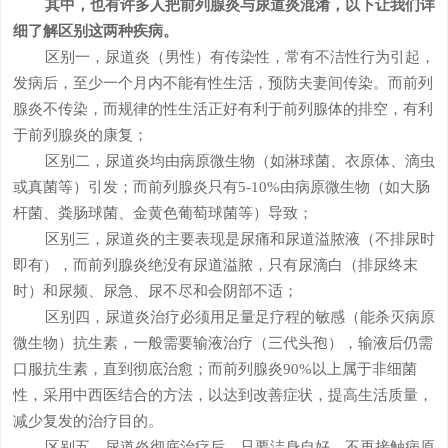
其中，也有许多人把前列腺炎与尿道炎混淆，以下让我们详
细了解区别这两种疾病。
区别一，尿道炎（男性）有传染性，常有不洁性行为引起，
发病后，至少一个月内不能有性生活，预防夫妻间传染。而前列
腺炎不传染，而规律的性生活正好有利于前列腺体的排空，有利
于前列腺炎的康复；
区别二，尿道炎均由病原微生物（如淋球菌、衣原体、滴虫
或真菌等）引发；而前列腺炎只有5-10%由病原微生物（如大肠
杆菌、粪肠球菌、金黄色葡萄球菌等）导致；
区别三，尿道炎的主要表现是尿痛和尿道溢脓液（不排尿时
即有），而前列腺炎绝没有尿道溢脓，只有尿滴白（排尿终末
时）和尿频、尿急、尿不尽和会阴部不适；
区别四，尿道炎治疗必须用足量足疗程的敏感（能杀灭病原
微生物）抗生素，一般需要输液治疗（三代头孢），输液后仍需
口服抗生素，直到彻底治愈；而前列腺炎90%以上属于非细菌
性，采用中西医结合的方法，以达到改善症状，提高生活质量，
减少复发的治疗目的。
区别五，尿道炎彻底治疗后，只要洁身自好，不再接触病原